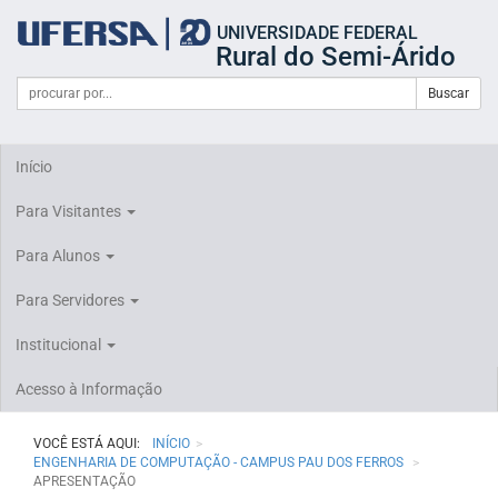
Início
UNIVERSIDADE FEDERAL
do
Rural do Semi-Árido
cabeçalho
do
Campo
Formulário
Buscar
portal
de
da
de
busca
UFERSA
Busca
Início
Para Visitantes
Para Alunos
Para Servidores
Institucional
Acesso à Informação
VOCÊ ESTÁ AQUI:
INÍCIO
ENGENHARIA DE COMPUTAÇÃO - CAMPUS PAU DOS FERROS
APRESENTAÇÃO