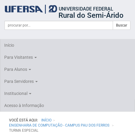
Início
UNIVERSIDADE FEDERAL
do
Rural do Semi-Árido
cabeçalho
do
Campo
Formulário
Buscar
portal
de
da
de
busca
UFERSA
Busca
Início
Para Visitantes
Para Alunos
Para Servidores
Institucional
Acesso à Informação
VOCÊ ESTÁ AQUI:
INÍCIO
ENGENHARIA DE COMPUTAÇÃO - CAMPUS PAU DOS FERROS
TURMA ESPECIAL