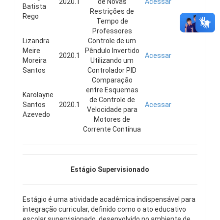
2020.1
de Novas
Acessar
Batista
Restrições de
Rego
Tempo de
Professores
Lizandra
Controle de um
Meire
Pêndulo Invertido
2020.1
Acessar
Moreira
Utilizando um
Santos
Controlador PID
Comparação
entre Esquemas
Karolayne
de Controle de
Santos
2020.1
Acessar
Velocidade para
Azevedo
Motores de
Corrente Contínua
Estágio Supervisionado
Estágio é uma atividade acadêmica indispensável para
integração curricular, definido como o ato educativo
escolar supervisionado, desenvolvido no ambiente de