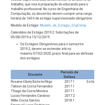
trabalho, que visa à preparação do educando para o
trabalho profissional. No curso de Engenharia de
Computação, os discentes devem cumprir uma carga
horária de 160 h de estágio supervisionado obrigatório.
Modelo de Estágio:
Modelo_de_Estagio_EngComp
Calendário de Estágio 2019.2: Solicitações de
05/08/2019 a 13/12/2019
Os Estágios Obrigatórios para o semestre
2019.2, devem se estender até no
máximo 07/02/2020, prazo final para as defesas
dos estágios.
Período de
Discente
Defesa
Rosana Cibely Batista Rêgo
2017.1
Estágio Sup
Talison da Costa Fernandes
2017.1
Estági
Thiago da Costa Moreira
2017.1
Está
Lucas Fernandes Cardoso
2017.2
E
Willie Costa Santos
2018.1
Está