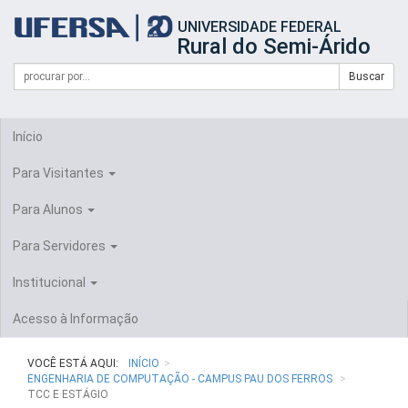
Início
UNIVERSIDADE FEDERAL
do
Rural do Semi-Árido
cabeçalho
do
Campo
Formulário
Buscar
portal
de
da
de
busca
UFERSA
Busca
Início
Para Visitantes
Para Alunos
Para Servidores
Institucional
Acesso à Informação
VOCÊ ESTÁ AQUI:
INÍCIO
ENGENHARIA DE COMPUTAÇÃO - CAMPUS PAU DOS FERROS
TCC E ESTÁGIO