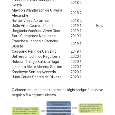
Emanuel Lucas Rodrigues
2018.2
Estág
Costa
Maycon Wanderson de Oliveira
2018.2
Es
Alexandre
Rafael Vieira Abrantes
2018.2
Es
João Vitor Gouveia Ricarte
2019.1
Estágio Sup
Jorgiania Vanérica Alves Dias
2019.1
Es
Sara Guimarães Negueiros
2019.1
Es
Francisco Leonésio Carneiro
2019.1
Estág
Duarte
Cassiano Perin de Carvalho
2019.1
E
Jefferson John do Rego Leite
2020.1
E
Robson Thiago Batista Rego
2020.1
E
Lizandra Meire Moreira Santos
2020.1
E
Karolayne Santos Azevedo
2020.1
E
Juan Carlos Soares de Oliveira
2020.1
E
O discente que deseja realizar estágio obrigatório, deve
seguir o fluxograma abaixo.