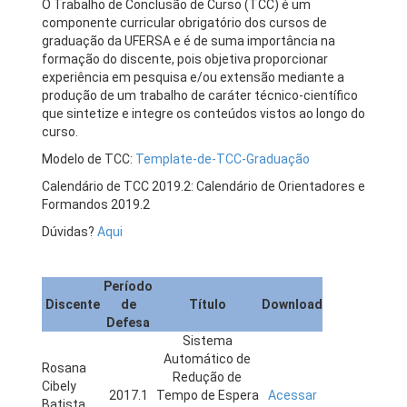
O Trabalho de Conclusão de Curso (TCC) é um
componente curricular obrigatório dos cursos de
graduação da UFERSA e é de suma importância na
formação do discente, pois objetiva proporcionar
experiência em pesquisa e/ou extensão mediante a
produção de um trabalho de caráter técnico-científico
que sintetize e integre os conteúdos vistos ao longo do
curso.
Modelo de TCC:
Template-de-TCC-Graduação
Calendário de TCC 2019.2: Calendário de Orientadores e
Formandos 2019.2
Dúvidas?
Aqui
Período
Discente
de
Título
Download
Defesa
Sistema
Automático de
Rosana
Redução de
Cibely
2017.1
Tempo de Espera
Acessar
Batista