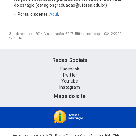
do estágio (estagiosgraduacao@ufersa.edu.br).
– Portal discente:
Aqui
.
3 de dezembro de 2014.
Visualizações: 5947.
Última modificação: 03/12/2020
14:23:46
Redes Sociais
Facebook
Twitter
Youtube
Instagram
Mapa do site
Av. Francisco Mota, 572 - Bairro Costa e Silva, Mossoró RN | CEP: