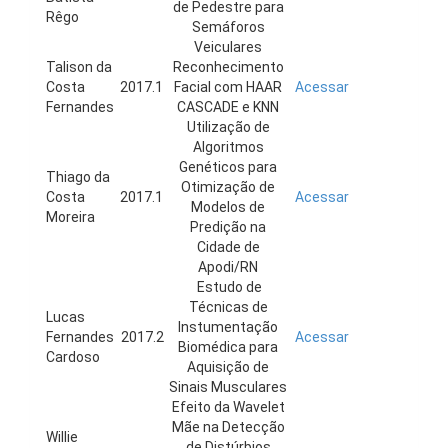
de Pedestre para
Rêgo
Semáforos
Veiculares
Talison da
Reconhecimento
Costa
2017.1
Facial com HAAR
Acessar
Fernandes
CASCADE e KNN
Utilização de
Algoritmos
Genéticos para
Thiago da
Otimização de
Costa
2017.1
Acessar
Modelos de
Moreira
Predição na
Cidade de
Apodi/RN
Estudo de
Técnicas de
Lucas
Instumentação
Fernandes
2017.2
Acessar
Biomédica para
Cardoso
Aquisição de
Sinais Musculares
Efeito da Wavelet
Mãe na Detecção
Willie
de Distúrbios