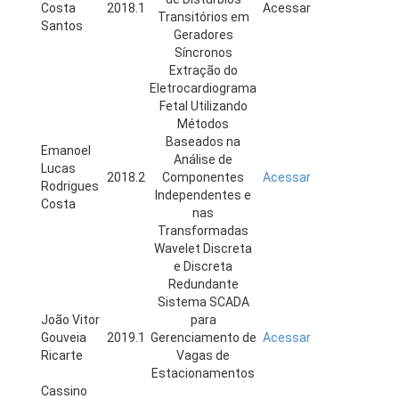
Costa
2018.1
Acessar
Transitórios em
Santos
Geradores
Síncronos
Extração do
Eletrocardiograma
Fetal Utilizando
Métodos
Baseados na
Emanoel
Análise de
Lucas
2018.2
Componentes
Acessar
Rodrigues
Independentes e
Costa
nas
Transformadas
Wavelet Discreta
e Discreta
Redundante
Sistema SCADA
João Vitor
para
Gouveia
2019.1
Gerenciamento de
Acessar
Ricarte
Vagas de
Estacionamentos
Cassino