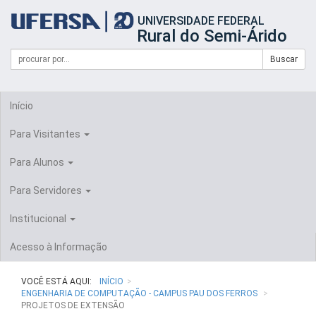
Início
UNIVERSIDADE FEDERAL
do
Rural do Semi-Árido
cabeçalho
do
Campo
Formulário
Buscar
portal
de
da
de
busca
UFERSA
Busca
Início
Para Visitantes
Para Alunos
Para Servidores
Institucional
Acesso à Informação
VOCÊ ESTÁ AQUI:
INÍCIO
ENGENHARIA DE COMPUTAÇÃO - CAMPUS PAU DOS FERROS
PROJETOS DE EXTENSÃO