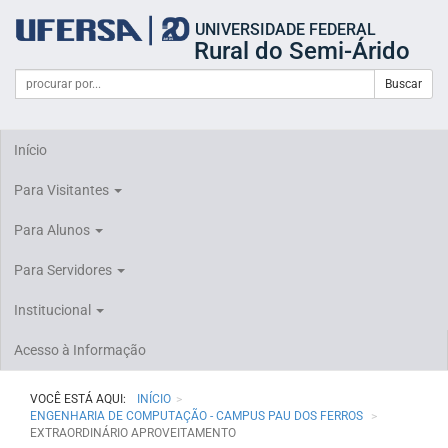
Início
UNIVERSIDADE FEDERAL
do
Rural do Semi-Árido
cabeçalho
do
Campo
Formulário
Buscar
portal
de
da
de
busca
UFERSA
Busca
Início
Para Visitantes
Para Alunos
Para Servidores
Institucional
Acesso à Informação
VOCÊ ESTÁ AQUI:
INÍCIO
ENGENHARIA DE COMPUTAÇÃO - CAMPUS PAU DOS FERROS
EXTRAORDINÁRIO APROVEITAMENTO