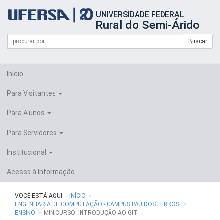
Início
UNIVERSIDADE FEDERAL
do
Rural do Semi-Árido
cabeçalho
do
Campo
Formulário
Buscar
portal
de
da
de
busca
UFERSA
Busca
Início
Para Visitantes
Para Alunos
Para Servidores
Institucional
Acesso à Informação
VOCÊ ESTÁ AQUI:
INÍCIO
ENGENHARIA DE COMPUTAÇÃO - CAMPUS PAU DOS FERROS
ENSINO
MINICURSO: INTRODUÇÃO AO GIT