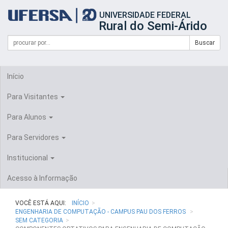
Início
UNIVERSIDADE FEDERAL
do
Rural do Semi-Árido
cabeçalho
do
Campo
Formulário
Buscar
portal
de
da
de
busca
UFERSA
Busca
Início
Para Visitantes
Para Alunos
Para Servidores
Institucional
Acesso à Informação
VOCÊ ESTÁ AQUI:
INÍCIO
ENGENHARIA DE COMPUTAÇÃO - CAMPUS PAU DOS FERROS
SEM CATEGORIA