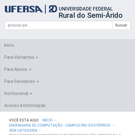
Início
UNIVERSIDADE FEDERAL
do
Rural do Semi-Árido
cabeçalho
do
Campo
Formulário
Buscar
portal
de
da
de
busca
UFERSA
Busca
Início
Para Visitantes
Para Alunos
Para Servidores
Institucional
Acesso à Informação
VOCÊ ESTÁ AQUI:
INÍCIO
ENGENHARIA DE COMPUTAÇÃO - CAMPUS PAU DOS FERROS
SEM CATEGORIA