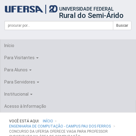
Início
UNIVERSIDADE FEDERAL
do
Rural do Semi-Árido
cabeçalho
do
Campo
Formulário
Buscar
portal
de
da
de
busca
UFERSA
Busca
Início
Para Visitantes
Para Alunos
Para Servidores
Institucional
Acesso à Informação
VOCÊ ESTÁ AQUI:
INÍCIO
ENGENHARIA DE COMPUTAÇÃO - CAMPUS PAU DOS FERROS
CONCURSO DA UFERSA OFERECE VAGA PARA PROFESSOR